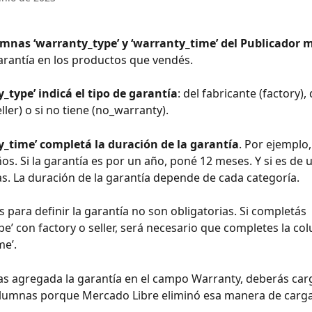
umnas ‘warranty_type’ y ‘warranty_time’ del Publicador
arantía en los productos que vendés.
_type’ indicá el tipo de garantía
: del fabricante (factory), 
ler) o si no tiene (no_warranty).
y_time’ completá la duración de la garantía
. Por ejemplo,
os. Si la garantía es por un año, poné 12 meses. Y si es de 
ías. La duración de la garantía depende de cada categoría. 
 para definir la garantía no son obligatorias. Si completás 
pe’ con factory o seller, será necesario que completes la co
e’. 
ías agregada la garantía en el campo Warranty, deberás car
olumnas porque Mercado Libre eliminó esa manera de carga