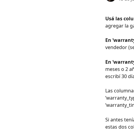
Usá las col
agregar la g
En ‘warranty
vendedor (sel
En ‘warrant
meses o 2 añ
escribí 30 d
Las columnas
‘warranty_ty
‘warranty_tim
Si antes ten
estas dos c