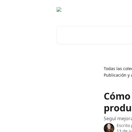
Ir al contenido principal
Buscar artículos...
Todas las cole
Publicación y 
Cómo 
produ
Seguí mejor
Escrito
13 de j