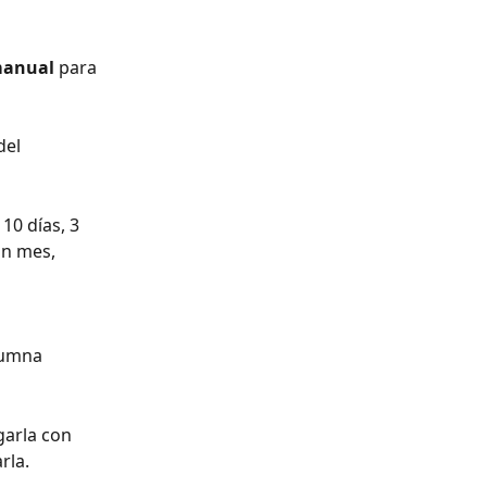
 manual
 para 
del 
 10 días, 3 
un mes, 
lumna 
garla con 
rla.