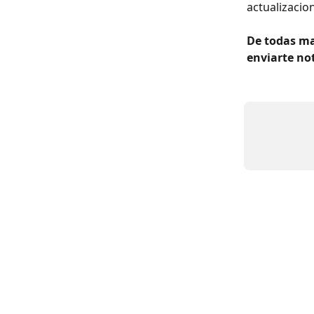
actualizacion
De todas ma
enviarte not