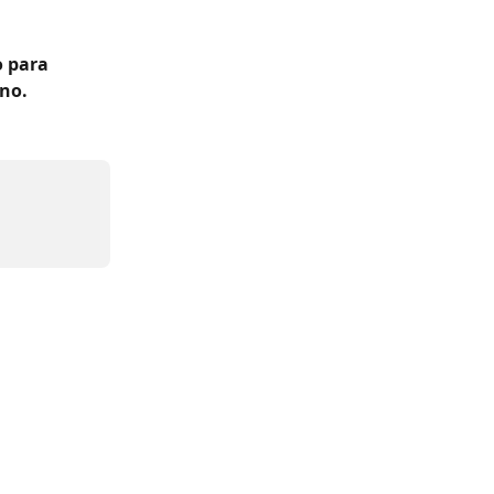
 para 
ono.