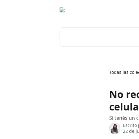
Ir al contenido principal
Buscar artículos...
Todas las cole
No rec
celula
Si tenés un 
Escrito
22 de j