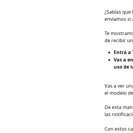
¿Sabías que 
enviamos si a
Te mostramo
de recibir u
Entrá a 
Vas a en
uso de l
Vas a ver un
el modelo de
De esta mane
las notificac
Con estos ca