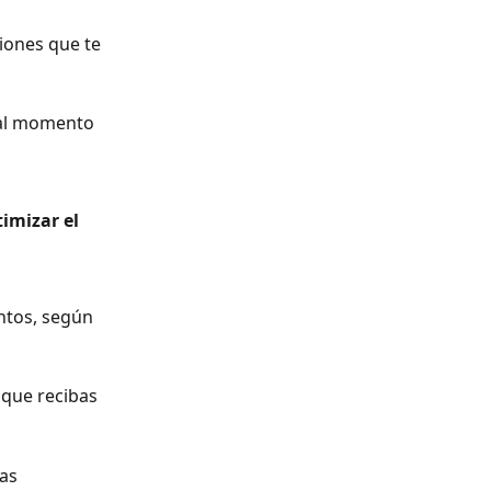
iones que te 
 al momento 
imizar el 
ntos, según 
que recibas 
as 