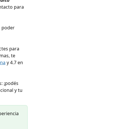
bito 
tacto para 
a poder 
tes para 
mas, te 
ina
 y 4.7 en 
: ¡podés 
ional y tu 
eriencia 