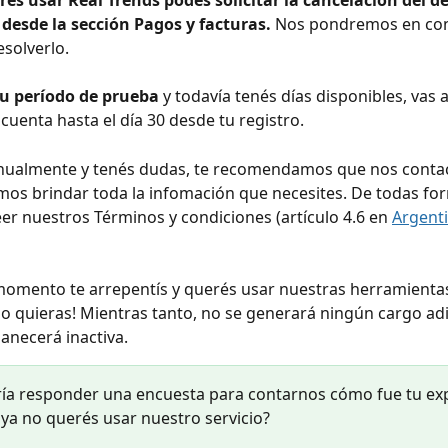
rés usar Real Trends podés solicitar la cancelación del dé
desde la sección Pagos y facturas. 
Nos pondremos en con
esolverlo.
tu período de prueba 
y todavía tenés días disponibles, vas 
 cuenta hasta el día 30 desde tu registro.
anualmente y tenés dudas, te recomendamos que nos contac
os brindar toda la infomación que necesites. De todas for
er nuestros Términos y condiciones (artículo 4.6 en 
Argent
momento te arrepentís y querés usar nuestras herramientas
o quieras! Mientras tanto, no se generará ningún cargo adic
necerá inactiva.
ría responder una encuesta para contarnos cómo fue tu exp
 ya no querés usar nuestro servicio? 