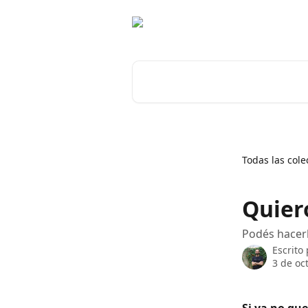
Ir al contenido principal
Buscar artículos...
Todas las cole
Quier
Podés hacer
Escrito
3 de oc