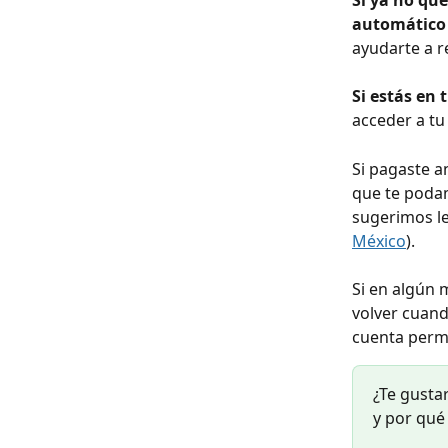
Si ya no que
automático 
ayudarte a r
Si estás en 
acceder a tu
Si pagaste 
que te podam
sugerimos le
México
).
Si en algún 
volver cuand
cuenta perma
¿Te gusta
y por qué