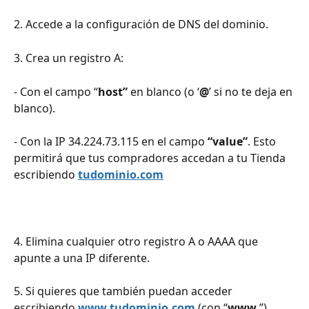
2. Accede a la configuración de DNS del dominio.
3. Crea un registro A:
- Con el campo “
host”
 en blanco (o ‘
@
’ si no te deja en 
blanco). 
- Con la IP 34.224.73.115 en el campo 
“value”
. Esto 
permitirá que tus compradores accedan a tu Tienda 
escribiendo 
tudominio.com
4. Elimina cualquier otro registro A o AAAA que 
apunte a una IP diferente.
5. Si quieres que también puedan acceder 
escribiendo 
www.tudominio.com
 (con “
www
.”), 